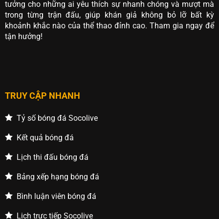
tưởng cho những ai yêu thích sự nhanh chóng và mượt mà
trong từng trận đấu, giúp khán giả không bỏ lỡ bất kỳ
khoảnh khắc nào của thể thao đỉnh cao. Tham gia ngay để
tận hưởng!
Vì Sao Socolive Trở Thành Lựa Chọn Số 1 Để Xem Bóng
Đá Trực Tuyến?
Công nghệ Livestream siêu mượt: Chuẩn
Full HD, 4K và độ trễ cực thấp
TRUY CẬP NHANH
Yếu tố gây khó chịu nhất khi xem bóng đá online là độ
Tỷ số bóng đá Socolive
trễ. Socolive đã tối ưu hóa giao thức truyền tải, rút
ngắn độ trễ xuống chỉ còn
5-7 giây
so với tín hiệu gốc.
Kết quả bóng đá
Nhờ công nghệ
Adaptive Bitrate Streaming (ABS)
, hệ
thống tự động điều chỉnh chất lượng (từ SD, HD, đến
Lịch thi đấu bóng đá
Full HD 1080+) theo tốc độ mạng của bạn, loại bỏ
90% tình trạng đứng hình.
Bảng xếp hạng bóng đá
Bình luận viên bóng đá
Trải nghiệm tận hưởng trọn vẹn với cam
kết không quảng cáo che màn hình
Lịch trực tiếp Socolive