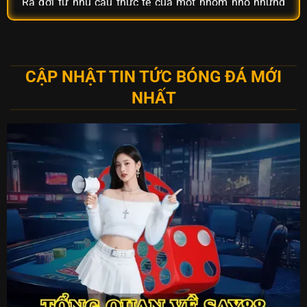
Ra đời từ nhu cầu thực tế của một nhóm nhỏ những
người yêu túc cầu,
Socolive
đã có bước nhảy vọt
ngoạn mục qua các mùa giải Euro 2020 và World Cup
2022, đạt kỷ lục hơn 200.000 người truy cập đồng
thời. Ngay từ những ngày đầu, đội ngũ phát triển đã
CẬP NHẬT TIN TỨC BÓNG ĐÁ MỚI
xác định sứ mệnh cốt lõi:
Phụng sự đam mê bóng đá
của người hâm mộ Việt Nam
. Tầm nhìn của nền tảng
NHẤT
không dừng lại ở một trang phát sóng đơn thuần, mà
là trở thành điểm đến mặc định trong tâm trí fan Việt
mỗi khi bóng lăn.
Điểm khác biệt cốt lõi giúp Socolive chinh
phục fan bóng đá Việt
Nhiều người lầm tưởng Socolive chỉ cung cấp link xem
bóng đá, nhưng thực tế, nền tảng này đã xây dựng
thành công một cộng đồng vững mạnh với hơn
500.000 người dùng thường xuyên
. Thay vì để người
xem “tự bơi” với một đường link câm lặng, Socolive
tập trung vào trải nghiệm cảm xúc bằng việc cung cấp