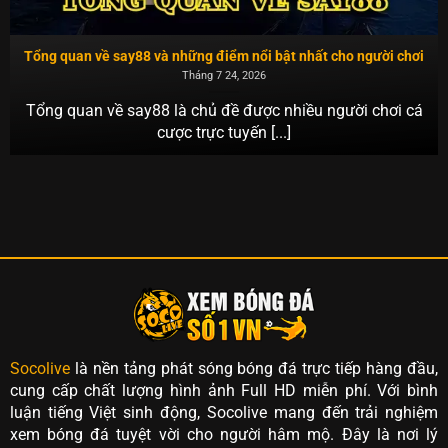
Tổng quan về Say88
âm thanh sống động, hình ảnh sắc nét và không khí
khán đài cuồng nhiệt qua khung chat.
Tổng quan về say88 và những điểm nổi bật nhất cho người chơi
Vì Sao Socolive Trở Thành Lựa
Tháng 7 24, 2026
Chọn Số 1 Để Xem Bóng Đá Trực
Tổng quan về say88 là chủ đề được nhiều người chơi cá
Tuyến?
cược trực tuyến [...]
Giữa một thị trường có vô vàn các trang web phát
sóng thể thao, Socolive đã bứt phá mạnh mẽ nhờ sự
đầu tư chỉn chu vào trải nghiệm người dùng, công
nghệ hiện đại và cái “tâm” trong từng trận đấu. Dưới
đây là những nền tảng tạo nên vị thế độc tôn của
chuyên trang này.
Socolive
là nền tảng phát sóng bóng đá trực tiếp hàng đầu,
cung cấp chất lượng hình ảnh Full HD miễn phí. Với bình
luận tiếng Việt sinh động, Socolive mang đến trải nghiệm
xem bóng đá tuyệt vời cho người hâm mộ. Đây là nơi lý